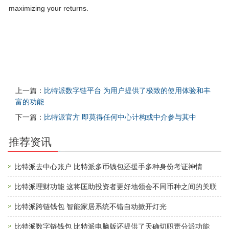
maximizing your returns.
上一篇：
比特派数字链平台 为用户提供了极致的使用体验和丰
富的功能
下一篇：
比特派官方 即莫得任何中心计构或中介参与其中
推荐资讯
比特派去中心账户 比特派多币钱包还援手多种身份考证神情
比特派理财功能 这将匡助投资者更好地领会不同币种之间的关联
比特派跨链钱包 智能家居系统不错自动掀开灯光
比特派数字链钱包 比特派电脑版还提供了天确切职责分派功能