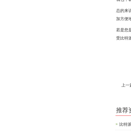
总的来
加方便
若是您
受比特
上一
推荐
比特派