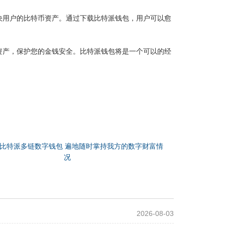
决用户的比特币资产。通过下载比特派钱包，用户可以愈
资产，保护您的金钱安全。比特派钱包将是一个可以的经
比特派多链数字钱包 遍地随时掌持我方的数字财富情
况
2026-08-03