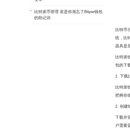
比特派币管理 若是你渐忘了Bitpie钱包
的助记词
比特币
统，比
器具是
比特派
包的下
1. 下
比特派钱
把柄你
2. 创建
下载并安
户需要