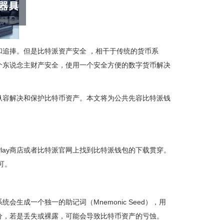
追捧。但是比特派资产安全 ，相干于传统的货币系
个东说念主财产安全，使用一个安全方便的数字货币解决
纵容解决和保护比特币资产。本文将为公共先容比特派钱
e Play商店或者比特派官网上找到比特派钱包的下载贯穿。
可。
成一个独一的助记词（Mnemonic Seed），用
分，若是丢失或裸露，可能会导致比特币资产的亏蚀。